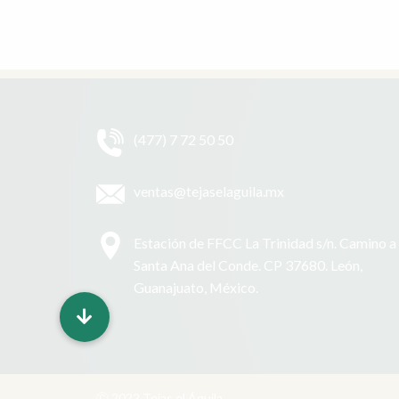
(477) 7 72 50 50
ventas@tejaselaguila.mx
Estación de FFCC La Trinidad s/n. Camino a
Santa Ana del Conde. CP 37680. León,
Guanajuato, México.
Ⓒ 2022 Tejas el Águila.