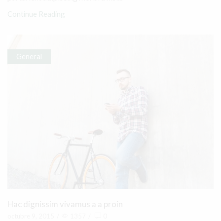
Continue Reading
General
Hac dignissim vivamus a a proin
octubre 9, 2015
/
1357
/
0