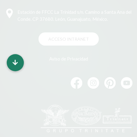
Estación de FFCC La Trinidad s/n. Camino a Santa Ana del
Conde. CP 37680. León, Guanajuato, México.
ACCESO INTRANET
Aviso de Privacidad